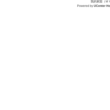
我的家园（ＭＹ
Powered by
UCenter H