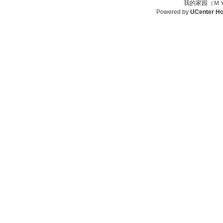
我的家园（ＭＹ
Powered by
UCenter H