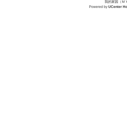
我的家园（ＭＹ
Powered by
UCenter H