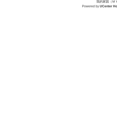
我的家园（ＭＹ
Powered by
UCenter H