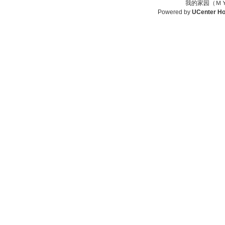
我的家园（ＭＹ
Powered by
UCenter H