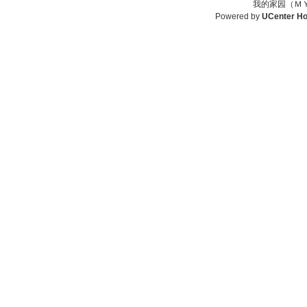
我的家园（ＭＹ
Powered by
UCenter H