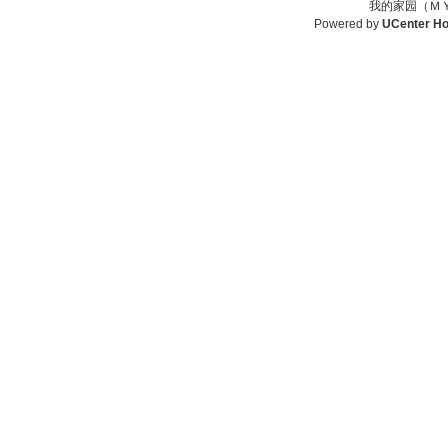
我的家园（ＭＹ
Powered by
UCenter H