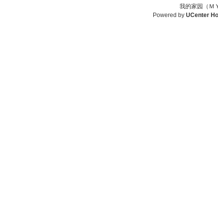
我的家园（ＭＹ
Powered by
UCenter H