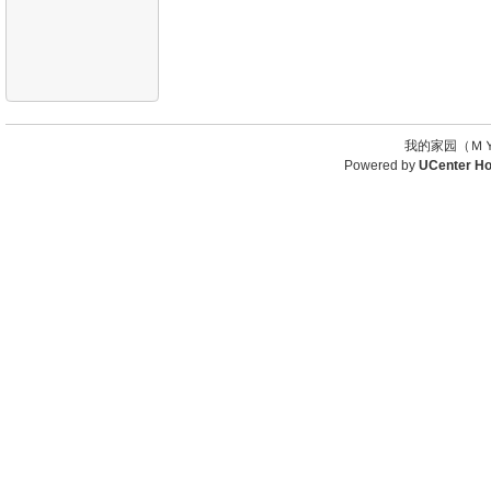
我的家园（ＭＹ
Powered by
UCenter H