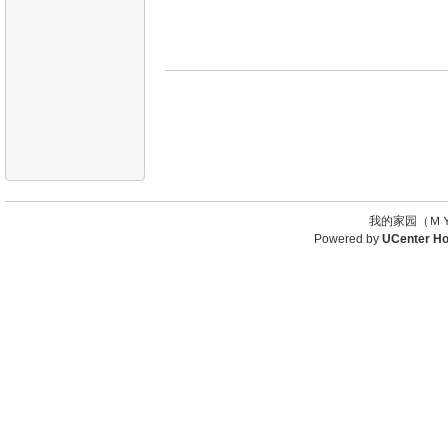
我的家园（ＭＹ
Powered by
UCenter H