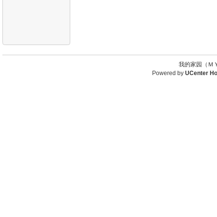
我的家园（ＭＹ
Powered by
UCenter H