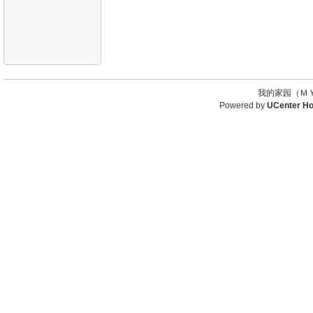
我的家园（ＭＹ
Powered by
UCenter H