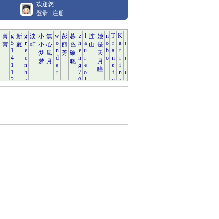
欢迎您
登录
|
注册