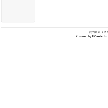
我的家园（ＭＹ
Powered by
UCenter H