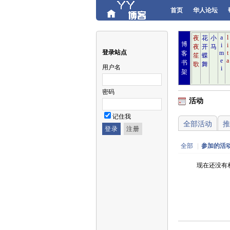
首页
华人论坛
博
登录站点
客
书
用户名
架
密码
活动
记住我
全部活动
推
全部
|
参加的活
现在还没有