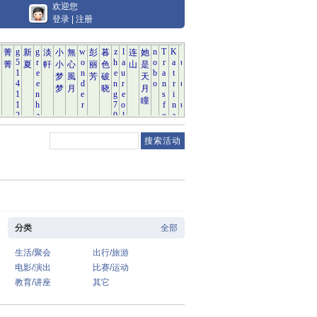
欢迎您
登录
|
注册
分类
全部
生活/聚会
出行/旅游
电影/演出
比赛/运动
教育/讲座
其它