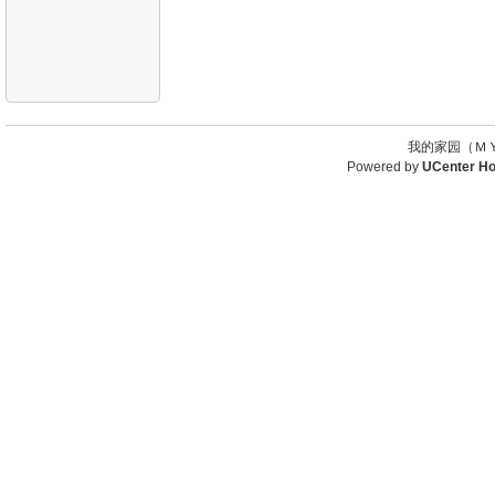
我的家园（ＭＹ
Powered by
UCenter H