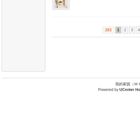
283
1
2
3
4
我的家园（ＭＹ
Powered by
UCenter H