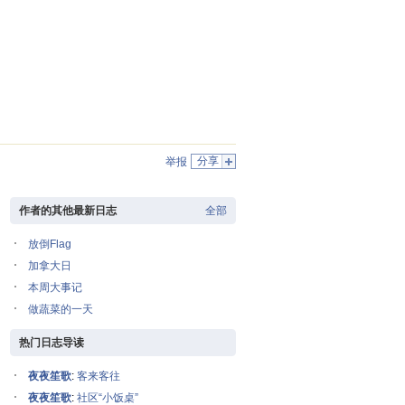
分享
举报
作者的其他最新日志
全部
放倒Flag
加拿大日
本周大事记
做蔬菜的一天
热门日志导读
夜夜笙歌
:
客来客往
夜夜笙歌
:
社区“小饭桌”