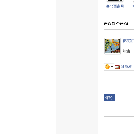
塞北西南月如霜
评论 (
1
个评论)
夜夜笙
加油
涂鸦板