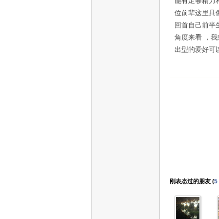
能有足够精力
位前辈这里具
回首自己前半
角度来看 ，
出型的爱好可
刚表态过的朋友 (
5