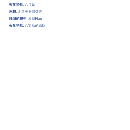
夜夜笙歌
:
八月始
思想
:
金童玉石俱焚也
纤细的犀牛
:
放倒Flag
夜夜笙歌
:
八零后的悲叹