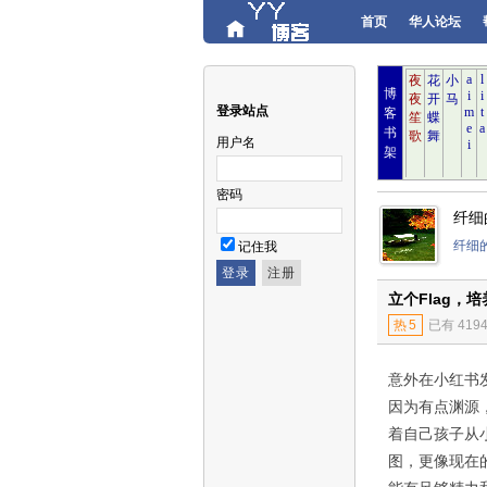
首页
华人论坛
博
登录站点
客
书
用户名
架
密码
纤细
纤细
记住我
立个Flag，
热
5
已有 419
意外在小红书
因为有点渊源
着自己孩子从
图，更像现在