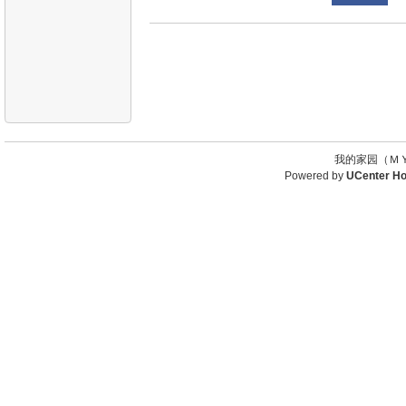
我的家园（ＭＹ
Powered by
UCenter H