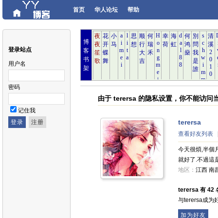
首页
华人论坛
帮助
博
登录站点
客
书
用户名
架
密码
由于 terersa 的隐私设置，你不能访
记住我
terersa
查看好友列表
今天很煩,半個
就好了.不過這
地区：
江西 南
terersa 有 4
与terersa
加为好友