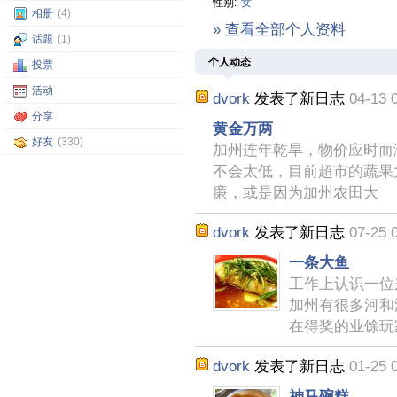
性别:
女
相册
(4)
» 查看全部个人资料
话题
(1)
个人动态
投票
活动
dvork
发表了新日志
04-13 
分享
黄金万两
好友
(330)
加州连年乾旱，物价应时而
不会太低，目前超市的蔬果
廉，或是因为加州农田大
dvork
发表了新日志
07-25 
一条大鱼
工作上认识一位
加州有很多河和
在得奖的业馀玩
dvork
发表了新日志
01-25 
神马碗糕