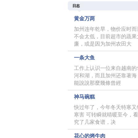
日志
黄金万两
加州连年乾旱，物价应时而
不会太低，目前超市的蔬果
廉，或是因为加州农田大
一条大鱼
工作上认识一位来自越南的
河和湖，而且加州还靠著海
能說說那麼幾條曾經
神马碗糕
快过年了，今年冬天特寒又
寒害 可转瞬就晴暖至今，
究了几家食谱，决
花心的烤牛肉