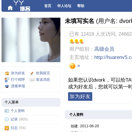
首页
华人论坛
帮助
未填写实名
(用户名: dvor
已有 11419 人次访问, 2466
用户组别：
高级会员
主页地址：
http://huarenv5.
»
加为好友
给我留言
如果您认识dvork，可以给
打个招呼
发送消息
违规举报
成为好友后，您就可以第一时
加为好友
个人菜单
个人资料
个人资料
记录
(905)
创建:
2011-06-20
日志
(54)