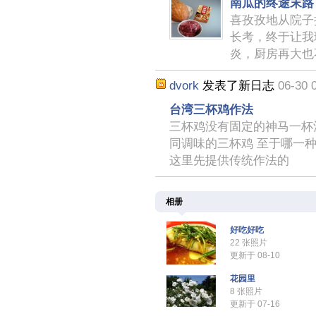
南瓜的终途末路
喜孜孜地从院子
长考，终于让我
炎，厨房再大也
dvork
发表了新日志
06-30 
台湾三杯鸡作法
三杯鸡没有固定的神马一杯
同调味的三杯鸡 至于哪一
这里先提供传统作法的
相册
好吃好吃
22 张照片
更新于 08-10
花园里
8 张照片
更新于 07-16