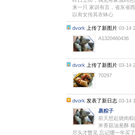
昨日上街，偶见有家油鸡色
来一只 家训有言，省东省
以有女传其衣钵心
dvork
上传了新图片
03-14 
A1320460436
dvork
上传了新图片
03-14 
70297
dvork
发表了新日志
03-14 
裹粽子
前天想起烧肉粽的
米香菇油葱酥 糯
尽头才瞥见 忘记哪一年买