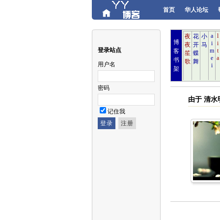
首页
华人论坛
博
登录站点
客
书
用户名
架
密码
由于 清
记住我