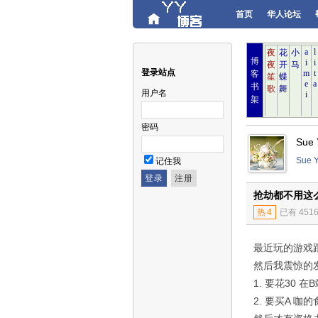
首页
华人论坛
博
登录站点
客
书
用户名
架
密码
Sue
Sue
记住我
抢劫都不用这
热
4
已有 451
最近玩的游戏
然后我震惊的
1. 要花30 
2. 要买A 咖