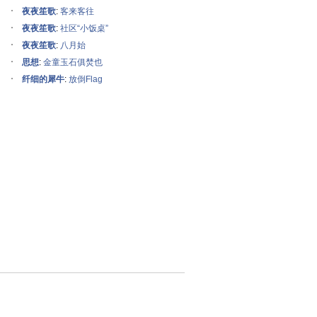
夜夜笙歌
:
客来客往
夜夜笙歌
:
社区“小饭桌”
夜夜笙歌
:
八月始
思想
:
金童玉石俱焚也
纤细的犀牛
:
放倒Flag