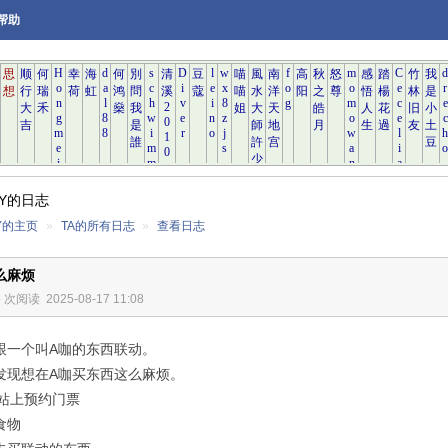
帮助
 Y的日志
 Y的主页
»
TA的所有日志
»
查看日志
么麻烦
6 次阅读
2025-08-17 11:08
跟一个叫A咖的东西联动。
发现想在A咖买东西这么麻烦。
在B站上预约门票
的食物