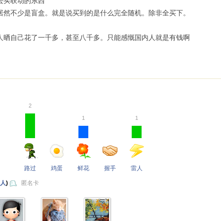
去买联动的东西
居然不少是盲盒。就是说买到的是什么完全随机。除非全买下。
人晒自己花了一千多，甚至八千多。只能感慨国内人就是有钱啊
2
1
1
路过
鸡蛋
鲜花
握手
雷人
 人
)
匿名卡