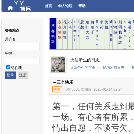
首页
华人论坛
帮助
博
登录站点
客
书
用户名
架
密码
火法帝生的日志
火法帝生的主页
»
TA的所有日志
»
记住我
～三个快乐
热
6
已有 5501 次阅读
2025-01-14 02:24
第一，任何关系走到
一场。有心者有所累
情出自愿，不谈亏欠