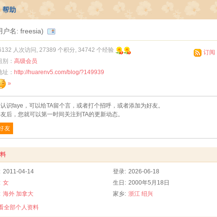
帮助
用户名: freesia)
6132 人次访问, 27389 个积分, 34742 个经验
订阅
组别：
高级会员
地址：
http://huarenv5.com/blog/?149939
»
认识faye，可以给TA留个言，或者打个招呼，或者添加为好友。
友后，您就可以第一时间关注到TA的更新动态。
好友
料
:
2011-04-14
登录:
2026-06-18
:
女
生日:
2000年5月18日
:
海外
加拿大
家乡:
浙江
绍兴
查看全部个人资料