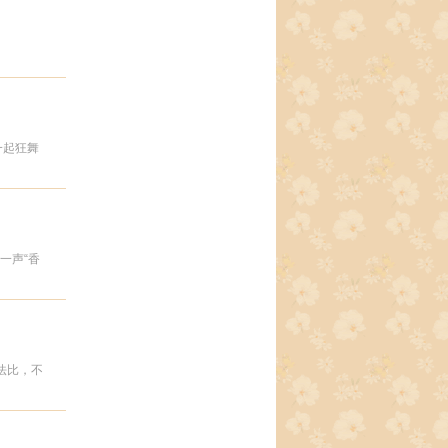
一起狂舞
一声“香
没法比，不