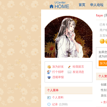
首页
华人论坛
faye
(
已有 
用户
主页
如果您
成为好
加为
加为好友
给我留言
打个招呼
发送消息
个人资
违规举报
创建
性别
个人菜单
居住
个人资料
» 
记录
(1269)