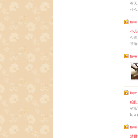
有天
什么
faye
小儿
今晚
牙睡
faye
faye
咱们
省长前
b, a
faye
清晨惊