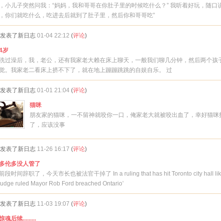
，小儿子突然问我：“妈妈，我和哥哥在你肚子里的时候吃什么？” 我听着好玩，随口说
，你们就吃什么，吃进去后就到了肚子里，然后你和哥哥吃”
发表了新日志
01-04 22:12
(
评论
)
4岁
洗过澡后，我，老公，还有我家老大赖在床上聊天，一般我们聊几分钟，然后两个孩
觉。我家老二看床上挤不下了，就在地上蹦蹦跳跳的自娱自乐。 过
发表了新日志
01-01 21:04
(
评论
)
猫咪
朋友家的猫咪，一不留神就咬你一口，俺家老大就被咬出血了，幸好猫咪
了，应该没事
发表了新日志
11-26 16:17
(
评论
)
多伦多没人管了
段时间辞职了，今天市长也被法官干掉了 In a ruling that has hit Toronto city hall lik
 judge ruled Mayor Rob Ford breached Ontario’
发表了新日志
11-03 19:07
(
评论
)
魂后续.........