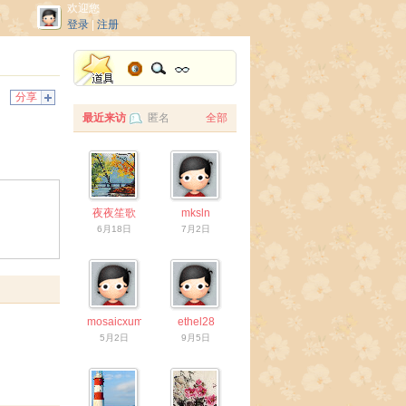
欢迎您
登录
|
注册
分享
最近来访
匿名
全部
夜夜笙歌
mksln
6月18日
7月2日
mosaicxum
ethel28
5月2日
9月5日