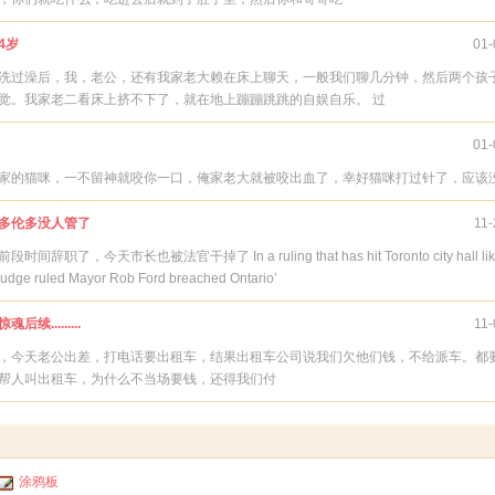
4岁
01-
洗过澡后，我，老公，还有我家老大赖在床上聊天，一般我们聊几分钟，然后两个孩
觉。我家老二看床上挤不下了，就在地上蹦蹦跳跳的自娱自乐。 过
01-
家的猫咪，一不留神就咬你一口，俺家老大就被咬出血了，幸好猫咪打过针了，应该
多伦多没人管了
11-
段时间辞职了，今天市长也被法官干掉了 In a ruling that has hit Toronto city hall lik
 judge ruled Mayor Rob Ford breached Ontario’
魂后续.........
11-
今天老公出差，打电话要出租车，结果出租车公司说我们欠他们钱，不给派车。都
帮人叫出租车，为什么不当场要钱，还得我们付
涂鸦板