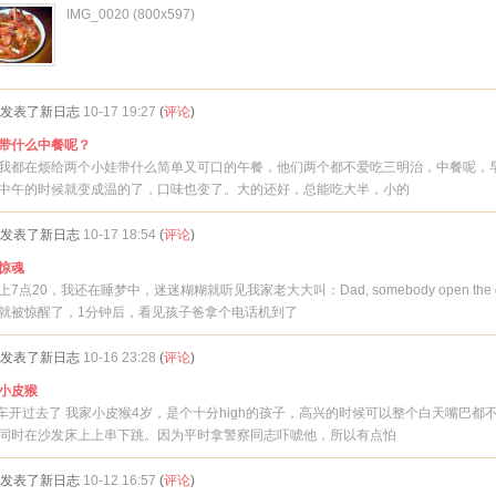
IMG_0020 (800x597)
发表了新日志
10-17 19:27
(
评论
)
带什么中餐呢？
我都在烦给两个小娃带什么简单又可口的午餐，他们两个都不爱吃三明治，中餐呢，
中午的时候就变成温的了，口味也变了。大的还好，总能吃大半，小的
发表了新日志
10-17 18:54
(
评论
)
惊魂
7点20，我还在睡梦中，迷迷糊糊就听见我家老大大叫：Dad, somebody open the d
就被惊醒了，1分钟后，看见孩子爸拿个电话机到了
发表了新日志
10-16 23:28
(
评论
)
小皮猴
警车开过去了 我家小皮猴4岁，是个十分high的孩子，高兴的时候可以整个白天嘴巴都
同时在沙发床上上串下跳。因为平时拿警察同志吓唬他，所以有点怕
发表了新日志
10-12 16:57
(
评论
)