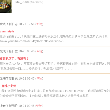
IMG_0058 (640x480)
发表了新日志
10-27 12:56
(
评论
)
nam style
狂流行的曲子,儿子说他们在上课的时候放这个,结果隔壁班的同学全跑进来了,两个班
://www.youtube.com/v/60MQ3AG1c8o?version=3
发表了新日志
10-25 08:40
(
评论
)
被我宠坏了，有没有？
要削皮切片才吃， 草莓要去叶去蒂切两半， 香蕉得把皮剥好，有时皮剥好都不吃，叫
，我跑过去喂一口......... 橙子还行，剥皮切片就好了 。。。
发表了新日志
10-21 09:47
(
评论
)
麻辣小龙虾
我们这里没有鲜活的小龙虾卖，只有那种cooked frozen crayfish， 肉质和新鲜的
尔解解馋还是可以的。 1.热油锅，爆香葱酱蒜 2.放入大量干辣椒和花
上传了新图片
10-21 09:45
(
评论
)