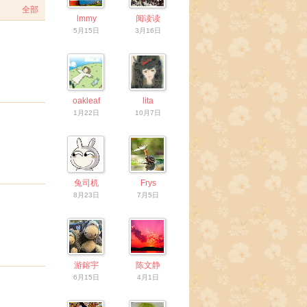
全部
lmmy
阅读读
5月15日
3月16日
oakleaf
lita
1月22日
10月7日
兔司机
Frys
8月23日
7月5日
游鎔宇
陈文静
6月15日
4月1日