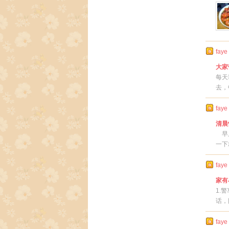
faye
大家
每天
去，
faye
清晨
早上
一下
faye
家有
1.
话，
faye