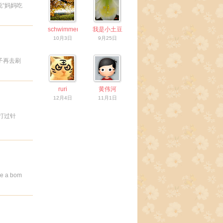
“妈妈吃
schwimmengool
我是小土豆
10月3日
9月25日
子再去刷
ruri
黄伟河
12月4日
11月1日
打过针
e a bom