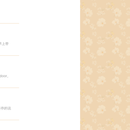
早上带
oor。
不停的说