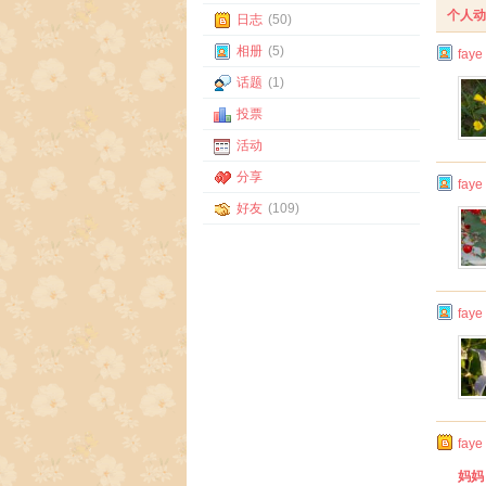
个人动
日志
(50)
相册
(5)
faye
话题
(1)
投票
活动
分享
faye
好友
(109)
faye
faye
妈妈