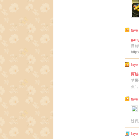
faye
gang
目前
http
faye
两娃
苹果
蕉”
faye
过偶
faye