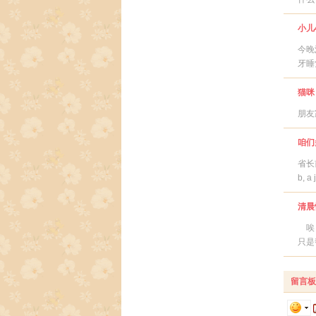
小儿
今晚
牙睡
猫咪
朋友
咱们
省长前
b, a
清晨惊
唉，
只是
留言板