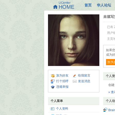
首页
华人论坛
未填写
已有 
用户
主页
如果您
成为好
加为
加为好友
给我留言
个人资
打个招呼
发送消息
创建
违规举报
» 
个人菜单
个人动
个人资料
Brai