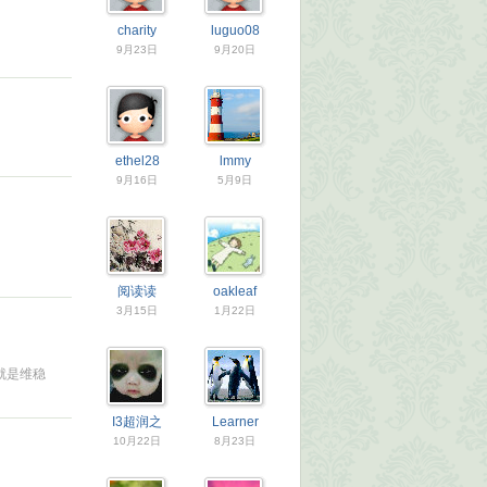
charity
luguo08
9月23日
9月20日
ethel28
lmmy
9月16日
5月9日
阅读读
oakleaf
3月15日
1月22日
就是维稳
I3超润之
Learner
10月22日
8月23日