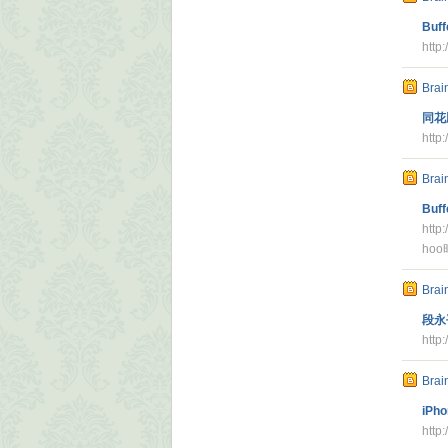
Buff
http
Brai
同花
http:
Brai
Bu
htt
ho
Brai
段永
http
Brai
iPho
http