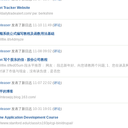
et Tracker Website
://dailytradealert.com/ pw: berkshire
nteaser
发表了新日志
11-10 11:49
(
评论
)
顺系统公式编写教程及函数用法基础
//ifile.it/s4dmyze
nteaser
发表了新日志
11-08 09:02
(
评论
)
ffet 写个股东的信 - 股份公司教程
p://ifile.it/fed05um 段永平推荐： 网友： 段总新年好。向您请教两个问题; 1、您在谈及
o时谈了市值与现金，没有谈负债，是否您
nteaser
发表了新日志
11-07 22:02
(
评论
)
平的博客
://nteswjq.blog.163.com/
nteaser
发表了新日志
10-31 19:01
(
评论
)
ne Application Development Course
://www.stanford.edu/class/cs193p/cgi-bin/drupal/