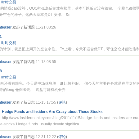
:
时时交易
的情况gap没补，QQQ的孤岛反转放在那里，基本可以断定没有跌完。 个股也都很弱
开空仓的样子。这两天基本是DT 安排。 &n
nteaser
发起了新话题
11-21 08:26
1
:
时时交易
的计划，就是把上周开的空仓拿住。 TA上看，今天不适合做DT，守住空仓才能吃饱
nteaser
发起了新话题
11-18 08:55
8
:
时时交易
向还没有跌完。今天是中场休息段，dt 比较舒服。 偶今天的主要任务就是在早盘的
弄的long 仓倒出去。 晚盘可能有机会弄
nteaser
发表了新日志
11-15 17:55
(
评论
)
Hedge Funds and Insiders Are Crazy about These Stocks
http://www.insidermonkey.com/blog/2011/11/15/hedge-funds-and-insiders-are-cra
se-stocks/ Hedge funds usually devote significa
nteaser
发表了新日志
12-31 12:22
(
评论
)