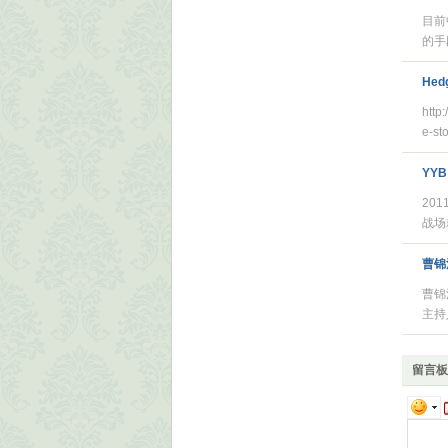
目前
的手
Hedg
http
e-st
YY
20
战场
曹锦
曹锦
主持
留言板