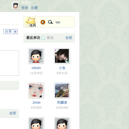
欢迎您
登录
|
注册
分享
最近来访
匿名
全部
mksln
小鱼
11月25日
8月11日
Josie
馬爾泰
4月28日
12月18日
全部