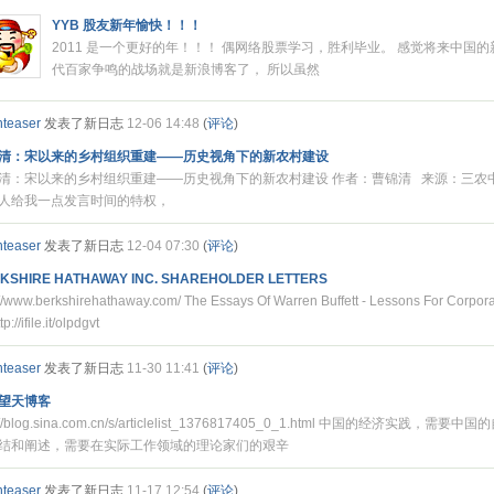
YYB 股友新年愉快！！！
2011 是一个更好的年！！！ 偶网络股票学习，胜利毕业。 感觉将来中国
代百家争鸣的战场就是新浪博客了， 所以虽然
nteaser
发表了新日志
12-06 14:48
(
评论
)
清：宋以来的乡村组织重建——历史视角下的新农村建设
清：宋以来的乡村组织重建——历史视角下的新农村建设 作者：曹锦清 来源：三农
人给我一点发言时间的特权，
nteaser
发表了新日志
12-04 07:30
(
评论
)
KSHIRE HATHAWAY INC. SHAREHOLDER LETTERS
://www.berkshirehathaway.com/ The Essays Of Warren Buffett - Lessons For Corpor
tp://ifile.it/olpdgvt
nteaser
发表了新日志
11-30 11:41
(
评论
)
望天博客
p://blog.sina.com.cn/s/articlelist_1376817405_0_1.html 中国的经济实践，需要
结和阐述，需要在实际工作领域的理论家们的艰辛
nteaser
发表了新日志
11-17 12:54
(
评论
)