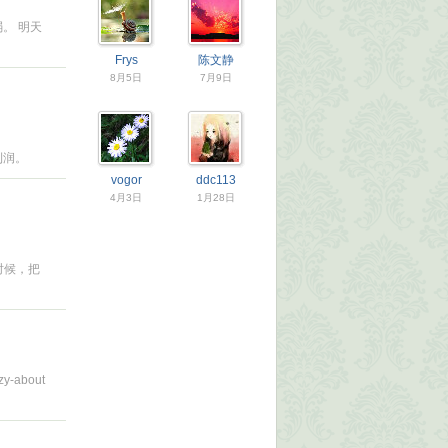
。 明天
Frys
陈文静
8月5日
7月9日
利润。
vogor
ddc113
4月3日
1月28日
时候，把
zy-about