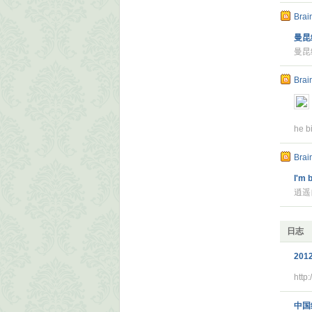
Brai
曼昆
曼昆经
Brai
he bi
Brai
I'm 
逍遥
日志
2012
http
中国