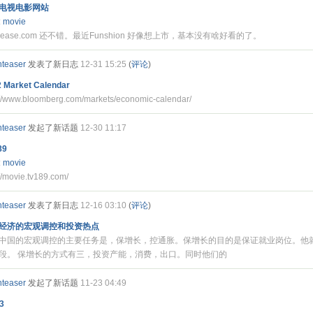
电视电影网站
:
movie
release.com 还不错。最近Funshion 好像想上市，基本没有啥好看的了。
nteaser
发表了新日志
12-31 15:25
(
评论
)
 Market Calendar
://www.bloomberg.com/markets/economic-calendar/
nteaser
发起了新话题
12-30 11:17
89
:
movie
://movie.tv189.com/
nteaser
发表了新日志
12-16 03:10
(
评论
)
经济的宏观调控和投资热点
中国的宏观调控的主要任务是，保增长，控通胀。保增长的目的是保证就业岗位。他
段。 保增长的方式有三，投资产能，消费，出口。同时他们的
nteaser
发起了新话题
11-23 04:49
3