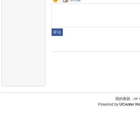
我的家园（ＭＹ
Powered by
UCenter H