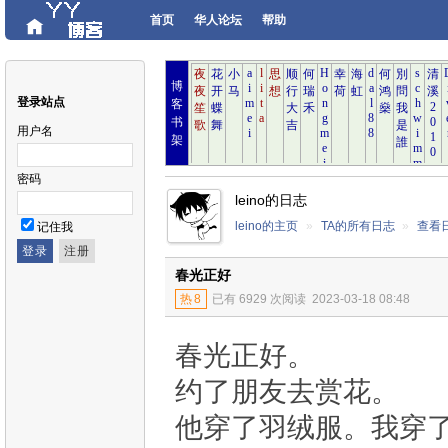
首页
华人论坛
帮助
博
登录站点
客
书
用户名
架
密码
leino的日志
leino的主页
»
TA的所有日志
»
查看
记住我
春光正好
热
8
已有 6929 次阅读
2023-03-18 08:48
春光正好。
约了朋友去赏花。
他穿了羽绒服。我穿