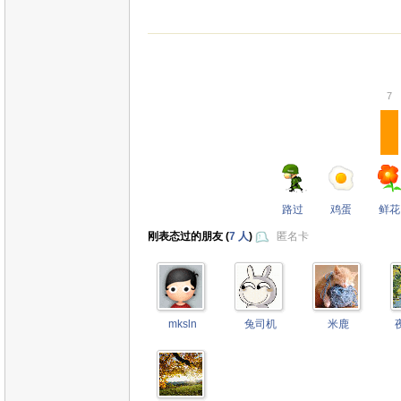
7
路过
鸡蛋
鲜花
刚表态过的朋友 (
7 人
)
匿名卡
mksln
兔司机
米鹿