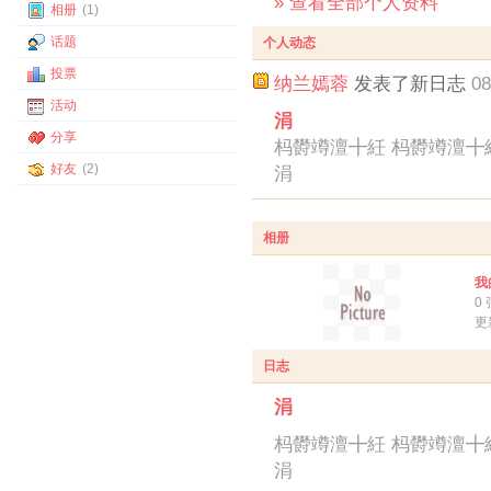
» 查看全部个人资料
相册
(1)
话题
个人动态
投票
纳兰嫣蓉
发表了新日志
08
活动
涓
分享
杩欎竴澶╋紝 杩欎竴澶╋
好友
(2)
涓
相册
我
0
更
日志
涓
杩欎竴澶╋紝 杩欎竴澶╋
涓