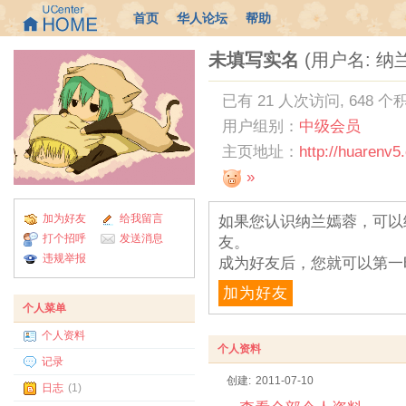
首页
华人论坛
帮助
未填写实名
(用户名: 纳
已有 21 人次访问, 648 个
用户组别：
中级会员
主页地址：
http://huarenv
»
加为好友
给我留言
如果您认识纳兰嫣蓉，可以
打个招呼
发送消息
友。
违规举报
成为好友后，您就可以第一
加为好友
个人菜单
个人资料
个人资料
记录
创建:
2011-07-10
日志
(1)