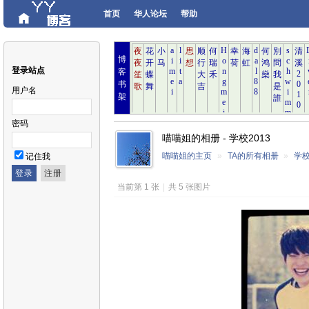
首页
华人论坛
帮助
博
登录站点
客
书
用户名
架
密码
喵喵姐的相册 - 学校2013
喵喵姐的主页
»
TA的所有相册
»
学校
记住我
当前第 1 张
|
共 5 张图片