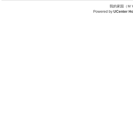
我的家园（ＭＹ
Powered by
UCenter H