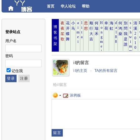
首页
华人论坛
帮助
博
登录站点
客
书
用户名
架
密码
i l的留言
i l的主页
»
TA的所有留言
记住我
给i l留言
涂鸦板