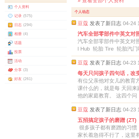
» 查看全部个人资料
个人资料
个人动态
记录
(575)
豆蔻
发表了新日志
04-24 
日志
(294)
汽车全部零部件中英文对
相册
(4)
汽车全部零部件中英文对照 车轮系
话题
l Hub 轮胎 Tire 轮胎汽门嘴
投票
活动
豆蔻
发表了新日志
04-23 
分享
(3)
每天只问孩子四句话，改
好友
(261)
有位父亲他对女儿的教育
课什么的，就是每 天回来
他的家庭教育。 这四个问
豆蔻
发表了新日志
04-23 
五招搞定孩子的磨蹭 (ZT)
很多孩子都有磨蹭的习惯
家长着急得不行了，这里