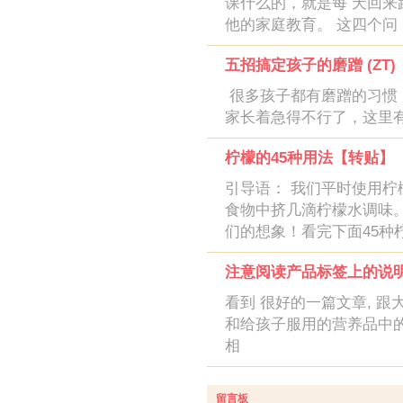
课什么的，就是每 天回来
他的家庭教育。 这四个问
五招搞定孩子的磨蹭 (ZT)
很多孩子都有磨蹭的习惯
家长着急得不行了，这里
柠檬的45种用法【转贴】
引导语： 我们平时使用
食物中挤几滴柠檬水调味
们的想象！看完下面45种
注意阅读产品标签上的说明 
看到 很好的一篇文章, 
和给孩子服用的营养品中
相
留言板