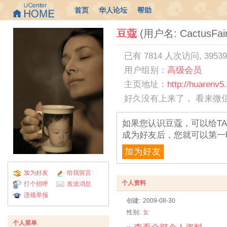
首页
华人论坛
帮助
豆蔻
(用户名: CactusFair
已有 7814 人次访问, 3953
用户组别：
高级会员
主页地址：
http://huarenv5
好久没有上来了， 看来微
如果您认识豆蔻，可以给T
成为好友后，您就可以第一
加为好友
加为好友
给我留言
个人资料
打个招呼
发送消息
违规举报
创建:
2009-08-30
性别:
女
个人菜单