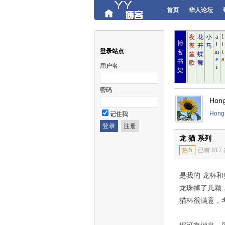
首页
华人论坛
博
登录站点
客
书
用户名
架
密码
Hon
Hon
记住我
龙 猫 系列
热
5
已有 817
是我的 龙杯
​龙珠掉了几
猫杯很满意，