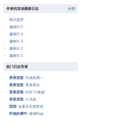
作者的其他最新日志
全部
晴天霹雳
越南行 5
越南行 4
越南行 3
越南行 2
越南行 1
热门日志导读
夜夜笙歌
:
忙碌的周一
夜夜笙歌
:
客来客往
夜夜笙歌
:
社区“小饭桌”
夜夜笙歌
:
八月始
思想
:
金童玉石俱焚也
纤细的犀牛
:
放倒Flag