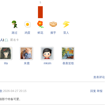
5
路过
鸡蛋
鲜花
握手
雷人
 人
)
匿名卡
lita
米鹿
mksln
夜夜笙歌
发表评论
歌
2026-04-27 20:15
回复
举报
猫那个特备可爱。