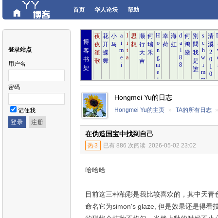
首页
华人论坛
帮助
博
登录站点
客
书
用户名
架
密码
Hongmei Yu的日志
Hongmei Yu的主页
»
TA的所有日志
记住我
在伪造国宝中找到自己
热
3
已有 886 次阅读
2026-05-02 23:02
哈哈哈
目前这三种釉彩是我比较喜欢的，其中天青
命名它为simon's glaze, 但是效果还