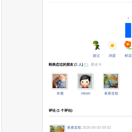
3
路过
鸡蛋
鲜花
刚表态过的朋友 (
3 人
)
匿名卡
米鹿
mksln
夜夜笙歌
评论 (
1
个评论)
夜夜笙歌
2026-05-03 05:02