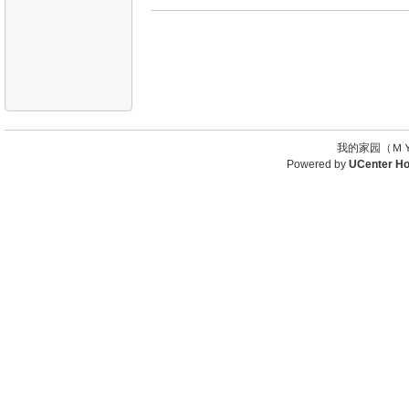
我的家园（ＭＹ
Powered by
UCenter H