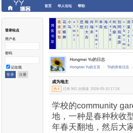
首页
华人论坛
帮助
博
登录站点
客
书
用户名
架
密码
Hongmei Yu的日志
Hongmei Yu的主页
»
TA的所有日志
记住我
成为地主
热
4
已有 962 次阅读
2026-05-10 17:24
学校的community g
地，一种是春种秋收
年春天翻地，然后大