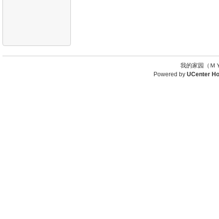
我的家园（ＭＹ
Powered by
UCenter H