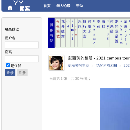
首页
华人论坛
帮助
博
登录站点
客
书
用户名
架
密码
彭丽芳的相册 - 2021 campus tour
彭丽芳的主页
»
TA的所有相册
»
202
记住我
当前第 1 张
|
共 30 张图片