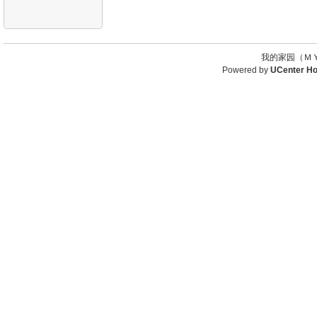
我的家园（ＭＹ
Powered by
UCenter H