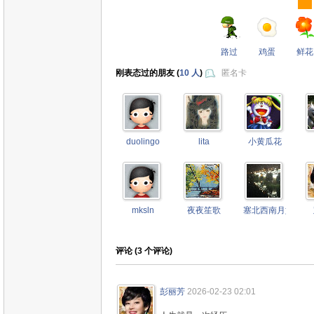
路过
鸡蛋
鲜花
刚表态过的朋友 (
10 人
)
匿名卡
duolingo
lita
小黄瓜花
mksln
夜夜笙歌
塞北西南月如霜
评论 (
3
个评论)
彭丽芳
2026-02-23 02:01