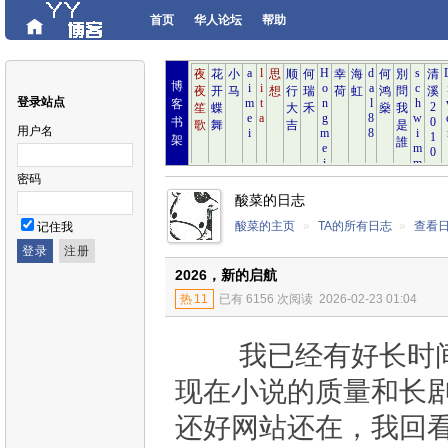
首页
华人论坛
帮助
博
登录站点
客
书
用户名
架
密码
酸菜的日志
酸菜的主页
»
TA的所有日志
»
查看
记住我
2026，新的启航
热
11
已有 6156 次阅读
2026-02-23 01:04
我已经有好长时间
现在小说的质量和长
还好网站还在，我回