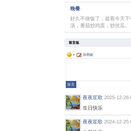
晚餐
好久不做饭了，趁着今天下
汤，番茄炒鸡蛋，炒丝瓜。
留言板
涂鸦板
夜夜笙歌
2025-12-26 
生日快乐
夜夜笙歌
2024-12-25 