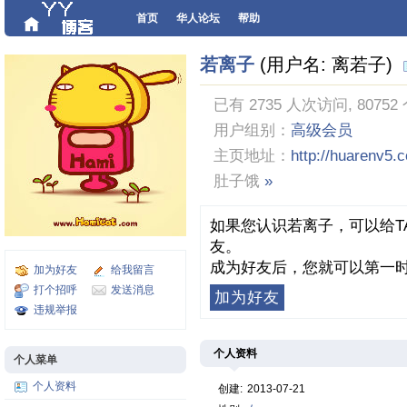
首页
华人论坛
帮助
若离子
(用户名: 离若子)
已有 2735 人次访问, 80752
用户组别：
高级会员
主页地址：
http://huarenv5.
肚子饿
»
如果您认识若离子，可以给T
友。
成为好友后，您就可以第一时
加为好友
给我留言
打个招呼
发送消息
加为好友
违规举报
个人资料
个人菜单
个人资料
创建:
2013-07-21