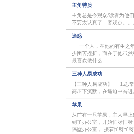
主角特质
主角总是令观众/读者为他
不要太认真了，客观点。。
迷惑
一个人，在他的有生之年
少困苦挫折，而在于他虽然
最喜欢做什么
三种人易成功
【三种人易成功】 1.忍
高压下沉默，在逼迫中奋进
苹果
从前有一只苹果，主人早上
到了办公室，开始忙呀忙呀
隔壁办公室， 接着忙呀忙