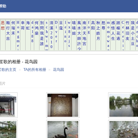
帮助
笙歌的相册 - 花鸟园
笙歌的主页
»
TA的所有相册
»
花鸟园
张图片