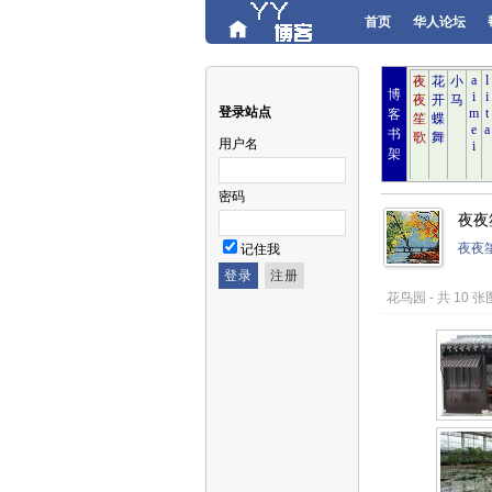
首页
华人论坛
博
登录站点
客
书
用户名
架
密码
夜夜
夜夜
记住我
花鸟园 - 共 10 