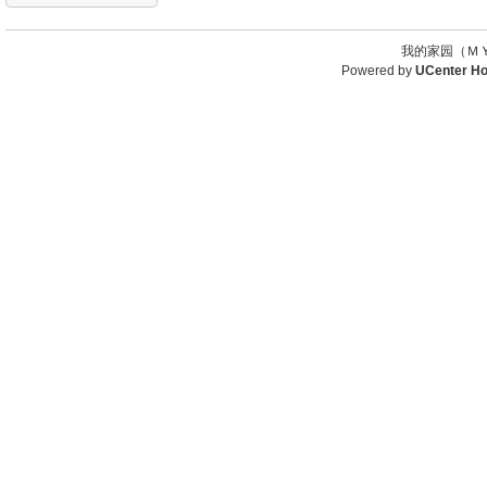
我的家园（ＭＹ
Powered by
UCenter H