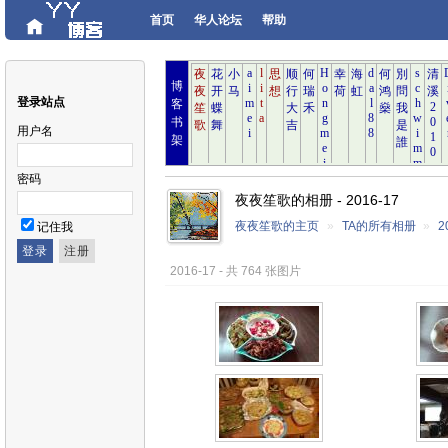
首页
华人论坛
帮助
博
登录站点
客
书
用户名
架
密码
夜夜笙歌的相册 - 2016-17
夜夜笙歌的主页
»
TA的所有相册
»
2
记住我
2016-17 - 共 764 张图片