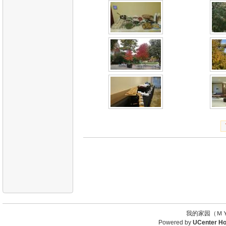
我的家园（ＭＹ
Powered by
UCenter H