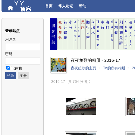
首页
华人论坛
帮助
博
登录站点
客
书
用户名
架
密码
夜夜笙歌的相册 - 2016-17
夜夜笙歌的主页
»
TA的所有相册
»
2
记住我
2016-17 - 共 764 张图片