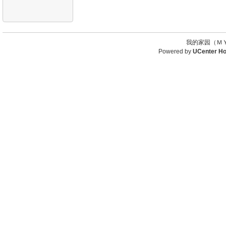
我的家园（ＭＹ
Powered by
UCenter H