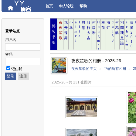
首页
华人论坛
帮助
博
登录站点
客
书
用户名
架
密码
夜夜笙歌的相册 - 2025-26
夜夜笙歌的主页
»
TA的所有相册
»
2
记住我
2025-26 - 共 231 张图片