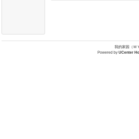
我的家园（ＭＹ
Powered by
UCenter H