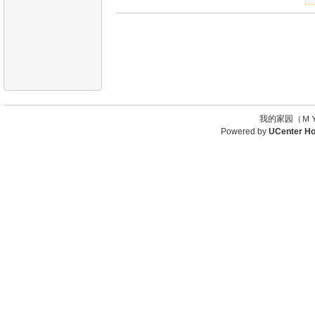
我的家园（ＭＹ
Powered by
UCenter H