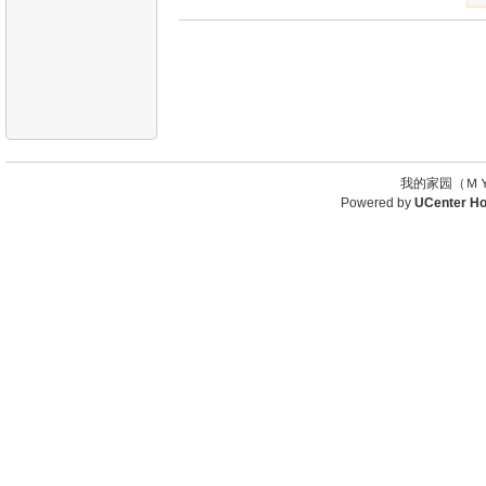
我的家园（ＭＹ
Powered by
UCenter H