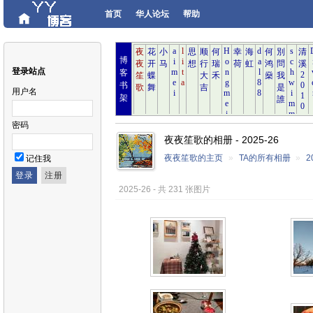
首页
华人论坛
帮助
博
登录站点
客
书
用户名
架
密码
夜夜笙歌的相册 - 2025-26
夜夜笙歌的主页
»
TA的所有相册
»
2
记住我
2025-26 - 共 231 张图片