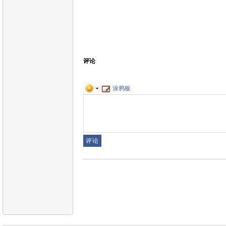
评论
涂鸦板