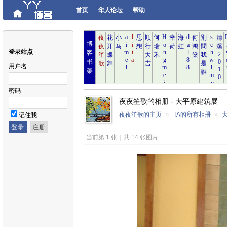
首页
华人论坛
帮助
博
登录站点
客
书
用户名
架
密码
夜夜笙歌的相册 - 大平原建筑展
夜夜笙歌的主页
»
TA的所有相册
»
记住我
当前第 1 张
|
共 14 张图片