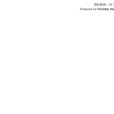
我的家园（ＭＹ
Powered by
UCenter H