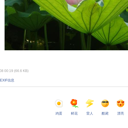
 00:19 (66.6 KB)
EXIF信息
鸡蛋
鲜花
雷人
酷毙
漂亮