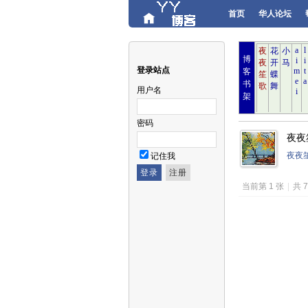
首页
华人论坛
博
登录站点
客
书
用户名
架
密码
夜夜笙
夜夜
记住我
当前第 1 张
|
共 