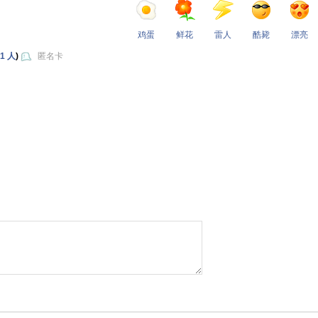
鸡蛋
鲜花
雷人
酷毙
漂亮
1 人
)
匿名卡
l