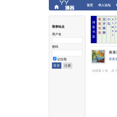
首页
华人论坛
博
登录站点
客
书
用户名
架
密码
夜夜笙
夜夜
记住我
当前第 1 张
|
共 