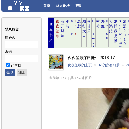
首页
华人论坛
帮助
博
登录站点
客
书
用户名
架
密码
夜夜笙歌的相册 - 2016-17
夜夜笙歌的主页
»
TA的所有相册
»
2
记住我
当前第 1 张
|
共 764 张图片