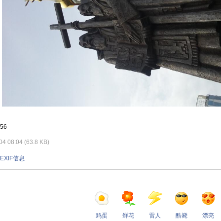
56
 08:04 (63.8 KB)
EXIF信息
鸡蛋
鲜花
雷人
酷毙
漂亮