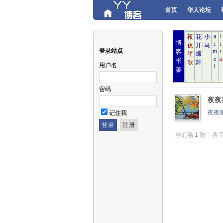
首页
华人论坛
博
登录站点
客
书
用户名
架
密码
夜夜笙
夜夜
记住我
当前第 1 张
|
共 