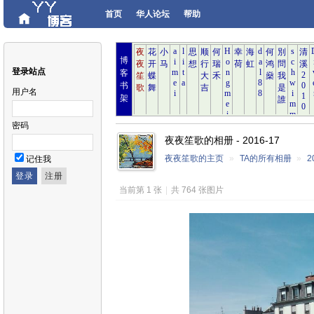
首页
华人论坛
帮助
博
登录站点
客
书
用户名
架
密码
夜夜笙歌的相册 - 2016-17
夜夜笙歌的主页
»
TA的所有相册
»
2
记住我
当前第 1 张
|
共 764 张图片